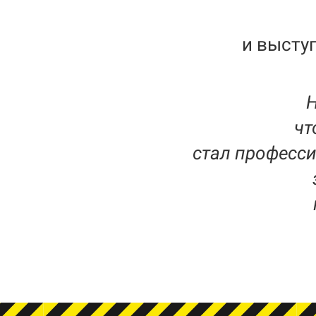
и высту
Н
чт
стал професс